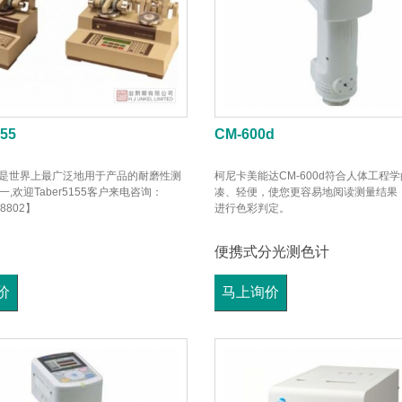
155
CM-600d
155是世界上最广泛地用于产品的耐磨性测
柯尼卡美能达CM-600d符合人体工程
,欢迎Taber5155客户来电咨询：
凑、轻便，使您更容易地阅读测量结果
98802】
进行色彩判定。
便携式分光测色计
价
马上询价