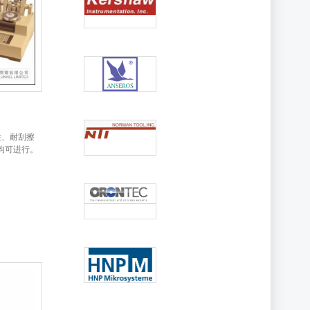
性、耐刮擦
均可进行。