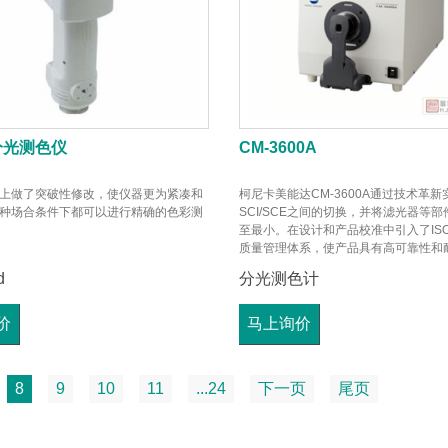
分光测色仪
CM-3600A
上做了突破性修改，使仪器更为紧凑和
柯尼卡美能达CM-3600A通过技术革新
种场合条件下都可以进行精确的色彩测
SCI/SCE之间的切换，并将滤光器等
至最小。在设计和产品校准中引入了ISO
质量管理体系，使产品具有高可靠性和
d
分光测色计
价
马上询价
8
9
10
11
...24
下一页
尾页