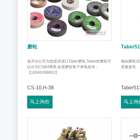
磨轮
Taber5
翁开尔公司为您提供进口Taber磨轮,Taber的磨轮可
藉由磨耗试
以分为CS&H两类.欢迎磨轮客户来电咨询：
质量损失、
【18566398802】
CS-10,H-38
Taber51
马上询价
马上询