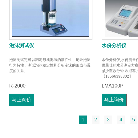
泡沫测试仪
水份分析仪
泡沫测试定可以测定形成泡沫的潜在性，记录泡沫
水份分析仪,水份测量
行为特性，测试泡沫稳定性和分析泡沫的形成与温
供最佳的水分测定方案
度的关系。
减少至数分钟.欢迎客
【18566398802】
R-2000
LMA100P
马上询价
马上询价
1
2
3
4
5