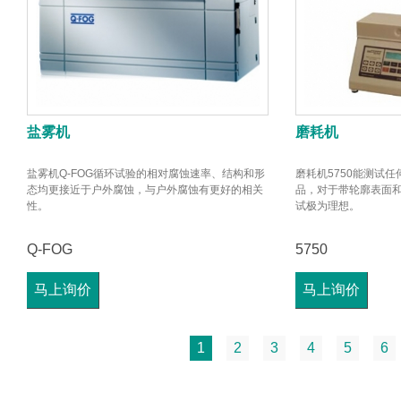
盐雾机
磨耗机
盐雾机Q-FOG循环试验的相对腐蚀速率、结构和形
磨耗机5750能测试
态均更接近于户外腐蚀，与户外腐蚀有更好的相关
品，对于带轮廓表面
性。
试极为理想。
Q-FOG
5750
马上询价
马上询价
1
2
3
4
5
6