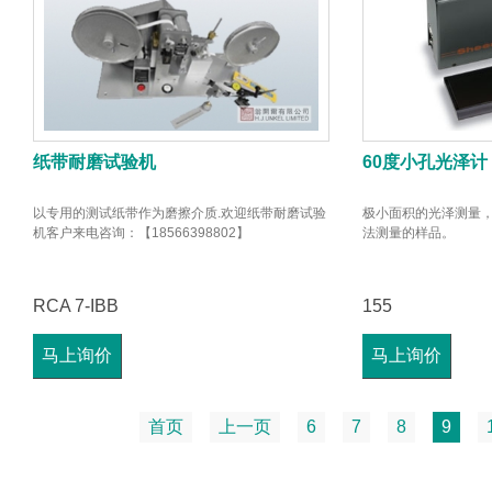
纸带耐磨试验机
60度小孔光泽计
以专用的测试纸带作为磨擦介质.欢迎纸带耐磨试验
极小面积的光泽测量
机客户来电咨询：【18566398802】
法测量的样品。
RCA 7-IBB
155
马上询价
马上询价
首页
上一页
6
7
8
9