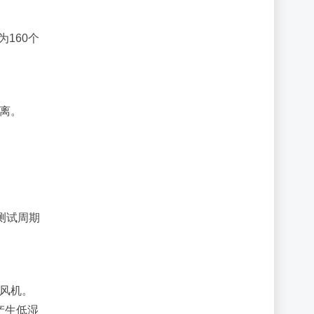
为160个
距离。
测试周期
燥风机。
产生低湿