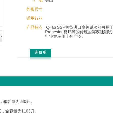
产 地
美国
外形尺寸
适用行业
产品特点
Q-lab SSP机型进口腐蚀试验箱可用
Prohesion循环等的传统盐雾腐蚀测
行业在应用十分广泛。
询价单
测试，箱容量为640升。
n测试，箱容量为1103升。