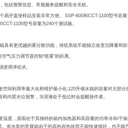
程序，包括预警信息、常规服务提醒和安全关机。
易开盖使样品安装非常方便。 SSP-600和CCT-1100型号容量
0 和CCT-1100型号容量为240个测试板。
蚀试验箱具有更优越的雾分散功能，传统系统不能独立改变沉降量和
空气压力调节器控制“喷雾”的距离。
必须使用净化水。
使空间利用率最大化和维护最小化.120升储水箱的容量对大部分
滤器和内置水位报警，当溶液处于低位时会提醒操作者。
地改变温度，原因在于其独特的箱内加热器和高容量的功率冷却/干
试。有水套的常规箱由于的高热容热故而不能快速循环，也不能