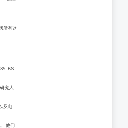
包括所有这
5, BS
多研究人
以及电
。 他们