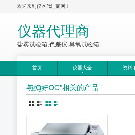
欢迎来到仪器代理商网！
仪器代理商
盐雾试验箱,色差仪,臭氧试验箱
首页
仪器大全
资料
与“Q-FOG”相关的产品
标签归类