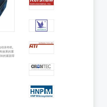
电动涂布机,
布效果的重
拆卸的紧固零