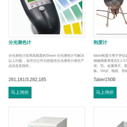
分光测色计
刚度计
分光测色计采用高精度的Sheen 分光测色计可解决
taber刚度计用于评
以上问题 ，翁开尔公司为您提供分光测色计相关产
精确测量厚度在0.1-
品信息及报价。
张、箔、金属薄片、
板、Vinyl、电线、
片材。
281,181/3,282,185
Taber150B
马上询价
马上询价