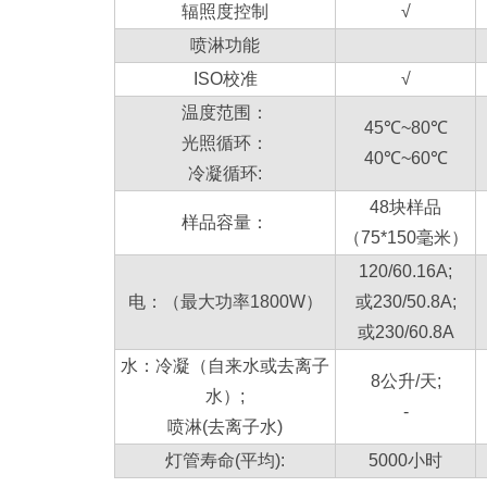
辐照度控制
√
喷淋功能
ISO校准
√
温度范围：
45℃~80℃
光照循环：
40℃~60℃
冷凝循环:
48块样品
样品容量：
（75*150毫米）
120/60.16A;
电：（最大功率1800W）
或230/50.8A;
或230/60.8A
水：冷凝（自来水或去离子
8公升/天;
水）;
-
喷淋(去离子水)
灯管寿命(平均):
5000小时