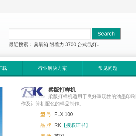
最近搜索：
臭氧箱
附着力
3700
台式氙灯..
下载
行业解决方案
常见问题
柔版打样机
柔版打样机适用于良好重现性的油墨印刷
作及计算机配色的样品制作。
型 号
FLX 100
品 牌
RK
【授权证书】