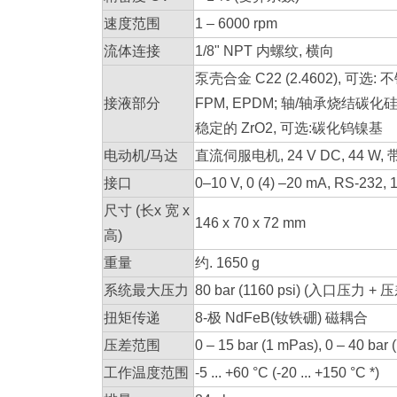
速度范围
1 – 6000 rpm
流体连接
1/8" NPT 内螺纹, 横向
泵壳合金 C22 (2.4602), 可选: 不
接液部分
FPM, EPDM; 轴/轴承烧结碳化硅
稳定的 ZrO
2
, 可选:碳化钨镍基
电动机/马达
直流伺服电机, 24 V DC, 44 W
接口
0–10 V, 0 (4) –20 mA, RS-
尺寸 (长x 宽 x
146 x 70 x 72 mm
高)
重量
约. 1650 g
系统最大压力
80 bar (1160 psi) (入口压力 + 
扭矩传递
8-极 NdFeB(钕铁硼) 磁耦合
压差范围
0 – 15 bar (1 mPas), 0 – 40 ba
工作温度范围
-5 ... +60 °C (-20 ... +150 °C *)