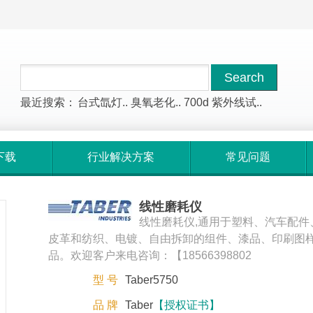
最近搜索：
台式氙灯..
臭氧老化..
700d
紫外线试..
下载
行业解决方案
常见问题
线性磨耗仪
线性磨耗仪,通用于塑料、汽车配件
皮革和纺织、电镀、自由拆卸的组件、漆品、印刷图
品。欢迎客户来电咨询：【18566398802
型 号
Taber5750
品 牌
Taber
【授权证书】