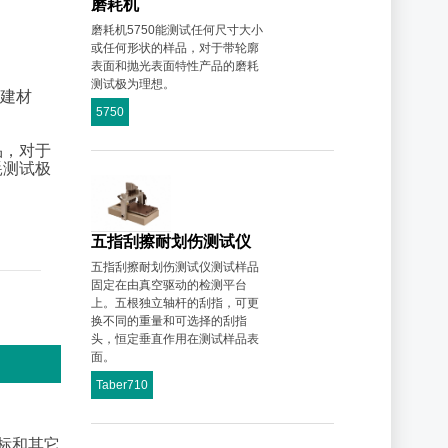
磨耗机
磨耗机5750能测试任何尺寸大小
或任何形状的样品，对于带轮廓
表面和抛光表面特性产品的磨耗
测试极为理想。
建材
5750
品，对于
耗测试极
五指刮擦耐划伤测试仪
五指刮擦耐划伤测试仪测试样品
固定在由真空驱动的检测平台
上。五根独立轴杆的刮指，可更
换不同的重量和可选择的刮指
头，恒定垂直作用在测试样品表
面。
Taber710
标和其它