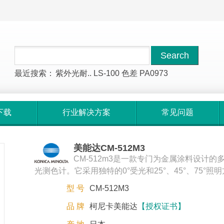
最近搜索：
紫外光耐..
LS-100
色差
PA0973
下载
行业解决方案
常见问题
美能达CM-512M3
CM-512m3是一款专门为金属涂料设计的
光测色计。它采用独特的0°受光和25°、45°、75°照
型 号
CM-512M3
品 牌
柯尼卡美能达
【授权证书】