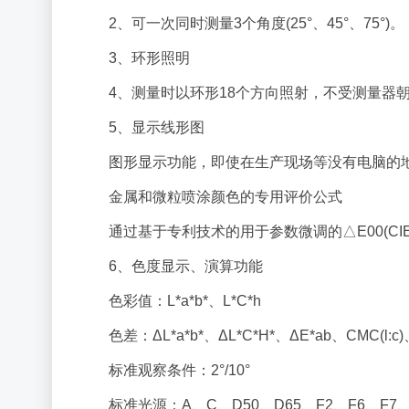
2、可一次同时测量3个角度(25°、45°、75°)。
3、环形照明
4、测量时以环形18个方向照射，不受测量器
5、显示线形图
图形显示功能，即使在生产现场等没有电脑的
金属和微粒喷涂颜色的专用评价公式
通过基于专利技术的用于参数微调的△E00(CI
6、色度显示、演算功能
色彩值：L*a*b*、L*C*h
色差：ΔL*a*b*、ΔL*C*H*、ΔE*ab、CMC(l:c)、
标准
观察条件：2°/10°
标准光源：A、C、D50、D65、F2、F6、F7、F