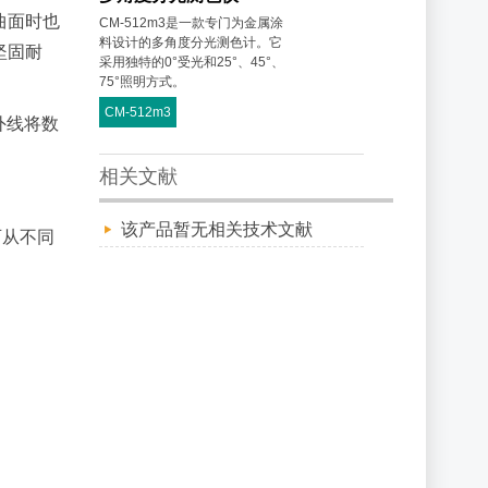
曲面时也
CM-512m3是一款专门为金属涂
料设计的多角度分光测色计。它
坚固耐
采用独特的0°受光和25°、45°、
75°照明方式。
CM-512m3
外线将数
相关文献
该产品暂无相关技术文献
可从不同