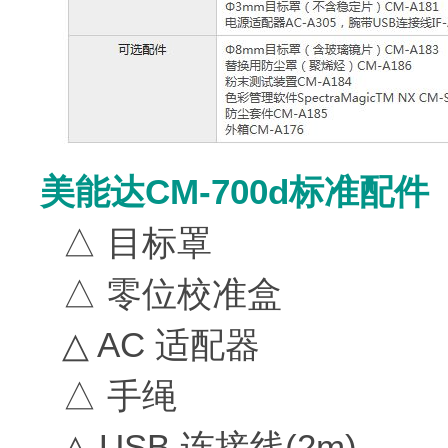
美能达CM-700d标准配件
△ 目标罩
△ 零位校准盒
△ AC 适配器
△ 手绳
△ USB 连接线(2m)