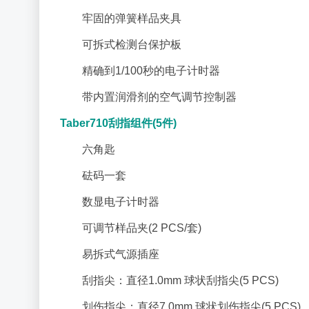
牢固的弹簧样品夹具
可拆式检测台保护板
精确到1/100秒的电子计时器
带内置润滑剂的空气调节控制器
Taber710刮指组件(5件)
六角匙
砝码一套
数显电子计时器
可调节样品夹(2 PCS/套)
易拆式气源插座
刮指尖：直径1.0mm 球状刮指尖(5 PCS)
划伤指尖：直径7.0mm 球状划伤指尖(5 PCS)