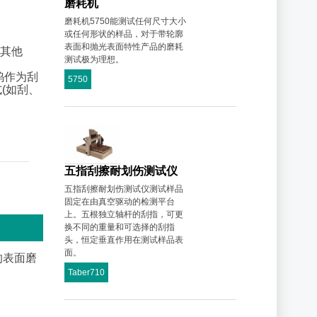
磨耗机
磨耗机5750能测试任何尺寸大小
或任何形状的样品，对于带轮廓
表面和抛光表面特性产品的磨耗
其他
测试极为理想。
化钨作为刮
5750
(如刮、
五指刮擦耐划伤测试仪
五指刮擦耐划伤测试仪测试样品
固定在由真空驱动的检测平台
上。五根独立轴杆的刮指，可更
换不同的重量和可选择的刮指
头，恒定垂直作用在测试样品表
面。
的表面磨
Taber710