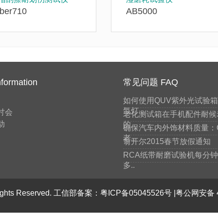
ber710
AB5000
formation
常见问题 FAQ
如何使用QUV紫外光试验箱和
氙灯..
讨会
老化测试箱在手机配件耐候
动
的..
确保汽车内外饰材料质量：
老..
翁开尔2015春节放假通知
RCA纸带耐磨试验机每分
多..
ghts Reserved. 工信部备案：
粤ICP备05045526号
|粤公网安备 4