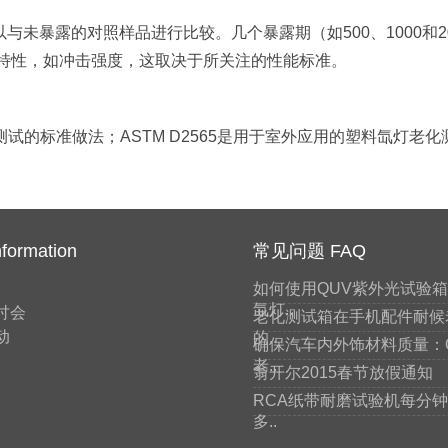
与未暴露的对照样品进行比较。几个暴露期（如500、1000和
理特性，如冲击强度，这取决于所关注的性能标准。
化测试的标准做法；ASTM D2565是用于室外应用的塑料氙灯老化
formation
常见问题 FAQ
如何使用QUV紫外光试验箱和
氙灯..
讨会
老化测试箱在手机配件耐候
动
的..
确保汽车内外饰材料质量：
老..
翁开尔2015春节放假通知
RCA纸带耐磨试验机每分
多..