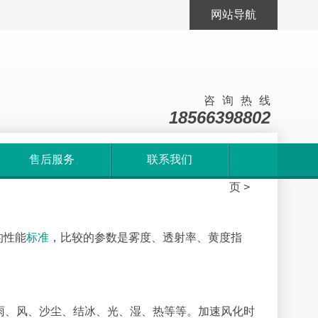
网站导航
咨询热线
18566398802
售后服务
联系我们
首
页
>
的性能
标准
，比较的参数是雾度、透射率、黄度指
雨、风、沙尘、结冰、光、湿、热等等。加速风化时