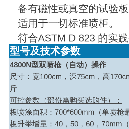
备有磁性或真空的试验板
适用于一切
标准
喷柜。
符合ASTM D 823 的实
型号及技术参数
4800N
型双喷枪（自动）操作
尺寸：宽
100cm
，深
75cm
，高
170c
斤
可控参数（部份需购买选购件）：
板喷涂面积：
700*600mm
（单喷枪
板升举增量：
40
，
50
，
60
，
70mm