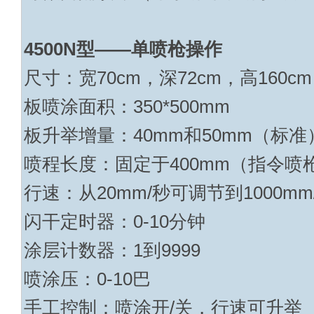
4500N
型——单喷枪操作
尺寸：宽
70cm
，深
72cm
，高
160cm
板喷涂面积：
350*500mm
板升举增量：
40mm
和
50mm
（标准
喷程长度：固定于
400mm
（指令喷
行速：从
20mm
/
秒可调节到
1000mm
闪干定时器：
0-10
分钟
涂层计数器：
1
到
9999
喷涂压：
0-10
巴
手工控制：喷涂
开
/
关，行速可升举