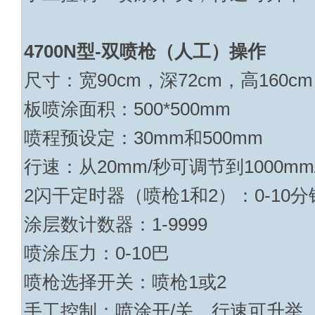
4700N
型
-
双喷枪（人工）操作
尺寸：宽
90cm
，深
72cm
，高
160cm
板喷涂面积：
500*500mm
喷程预设定：
30mm
和
500mm
行速：从
20mm/
秒可调节到
1000mm
2
闪干定时器（喷枪
1
和
2
）：
0-10
分
涂层数计数器：
1-9999
喷涂压力：
0-10
巴
喷枪选择开关：喷枪
1
或
2
手工控制：喷涂
开
/
关，行速可升举