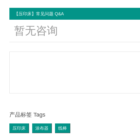
【压印床】常见问题 Q&A
暂无咨询
产品标签 Tags
压印床
涂布器
线棒