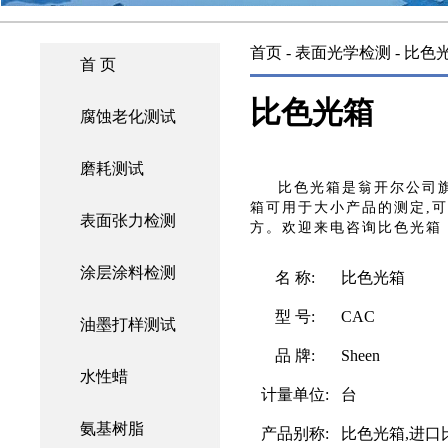
首页
-
表面光学检测
- 比色
首 页
比色光箱
腐蚀老化测试
磨耗测试
比色光箱是翁开尔公司
箱可用于大小产品的测定,
表面张力检测
方。欢迎来电咨询比色光箱：【0
涂层涂料检测
名 称:
比色光箱
型 号:
CAC
油墨打样测试
品 牌:
Sheen
水性蜡
计量单位:
台
氨基树脂
产品别称:
比色光箱,进口