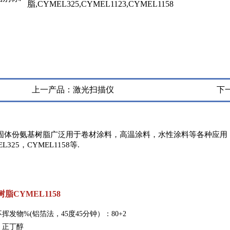
脂,CYMEL325,CYMEL1123,CYMEL1158
上一产品：
激光扫描仪
下
体份氨基树脂广泛用于卷材涂料，高温涂料，水性涂料等各种应用，代表
EL325，CYMEL1158等.
脂CYMEL1158
不挥发物%(铝箔法，45度45分钟）：80+2
：正丁醇