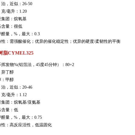
泊，近似：26-50
克/毫升：1.20
应集团：烷氧基
基含量：很低
醛量，%，最大：0.3
特性：需强酸催化；优异的催化稳定性；优异的硬度/柔韧性的平衡
脂CYMEL325
不挥发物%(铝箔法，45度45分钟）：80+2
：异丁醇
醇：甲醇
泊，近似：20-46
克/毫升：1.12
应集团：烷氧基/亚氨基
基含量：低
醛量，%，最大：0.75
特性：高反应活性，低温固化