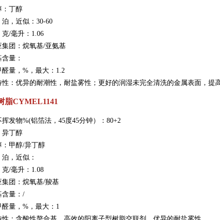
醇：丁醇
泊，近似：30-60
克/毫升：1.06
应集团：烷氧基/亚氨基
基含量：
醛量，%，最大：1.2
特性：优异的耐潮性，耐盐雾性；更好的润湿未完全清洗的金属表面，提
脂CYMEL1141
不挥发物%(铝箔法，45度45分钟）：80+2
：异丁醇
醇：甲醇/异丁醇
，泊，近似：
克/毫升：1.08
应集团：烷氧基/羧基
含量：/
甲醛量，%，最大：1
特性：含酸性螯合基，高效的阳离子型树脂交联剂，优异的耐盐雾性