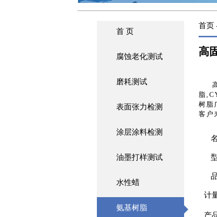
首页
首 页
高
腐蚀老化测试
磨耗测试
脂,C
树脂
表面张力检测
客户来
涂层涂料检测
名
油墨打样测试
型
品
水性蜡
计
氨基树脂
产