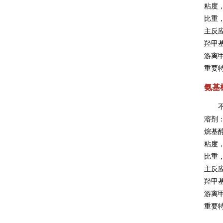
粘度，
比重，
主反
羟甲
游离甲
重要
氨基树
溶剂
烷基
粘度，
比重，
主反
羟甲
游离甲
重要