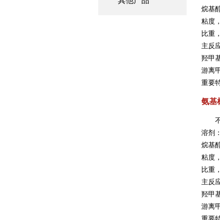
其他产品
烷基
粘度，
比重，
主反
羟甲
游离甲
重要
氨基树
溶剂
烷基
粘度
比重，
主反
羟甲基
游离
重要