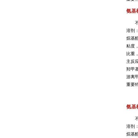
氨基树
溶剂
烷基
粘度，
比重，
主反应
羟甲基
游离甲
重要
氨基树
溶剂：
烷基醇