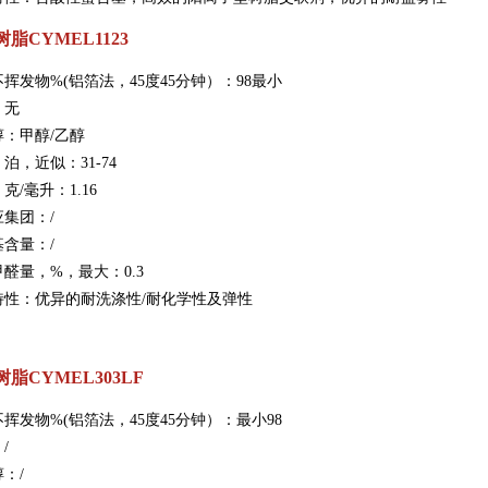
脂CYMEL1123
不挥发物%(铝箔法，45度45分钟）：98最小
：无
醇：甲醇/乙醇
泊，近似：31-74
克/毫升：1.16
集团：/
含量：/
醛量，%，最大：0.3
特性：优异的耐洗涤性/耐化学性及弹性
脂CYMEL303LF
不挥发物%(铝箔法，45度45分钟）：最小98
/
：/