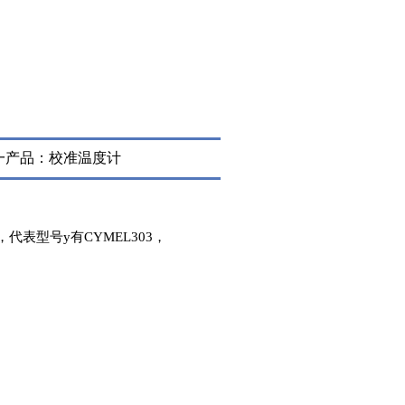
一产品：
校准温度计
型号y有CYMEL303，