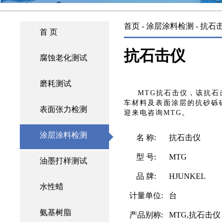
首页
-
涂层涂料检测
- 抗石
首 页
抗石击仪
腐蚀老化测试
磨耗测试
MTG抗石击仪，该抗
车材料及表面涂层的抗砂砾
表面张力检测
迎来电咨询MTG。
涂层涂料检测
名 称:
抗石击仪
型 号:
MTG
油墨打样测试
品 牌:
HJUNKEL
水性蜡
计量单位:
台
氨基树脂
产品别称:
MTG,抗石击仪